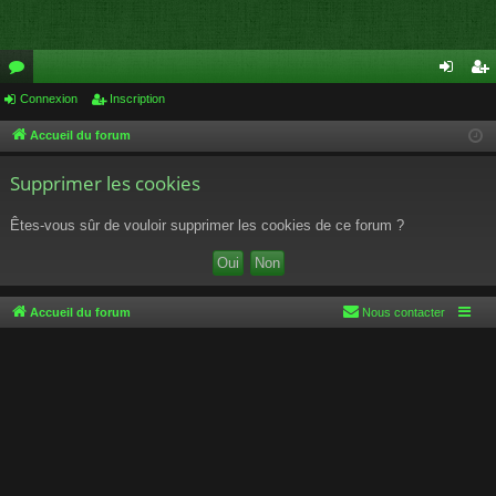
or
Connexion
Inscription
on
ns
u
ne
cri
Accueil du forum
m
xi
pti
Supprimer les cookies
s
on
on
Êtes-vous sûr de vouloir supprimer les cookies de ce forum ?
Accueil du forum
Nous contacter