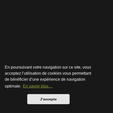
En poursuivant votre navigation sur ce site, vous
acceptez l’utilisation de cookies vous permettant
de bénéficier d’une expérience de navigation
Développé par
phpBB
® Forum Software © phpBB Limited
Style par
Arty
- phpBB 3.3 par MrGaby
optimale.
En savoir plus…
Traduction française officielle
©
Qiaeru
Confidentialité
|
Conditions
J’accepte