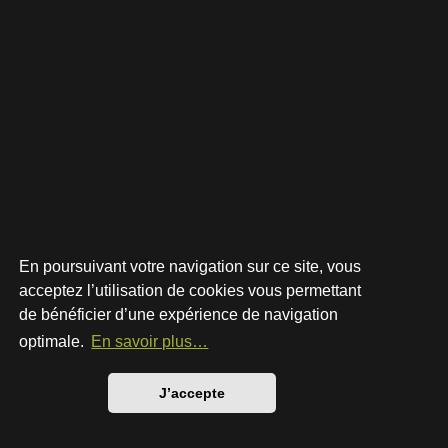
En poursuivant votre navigation sur ce site, vous
acceptez l’utilisation de cookies vous permettant
de bénéficier d’une expérience de navigation
Développé par
phpBB
® Forum Software © phpBB Limited
Style par
Arty
- phpBB 3.3 par MrGaby
optimale.
En savoir plus…
Traduction française officielle
©
Qiaeru
Confidentialité
|
Conditions
J’accepte