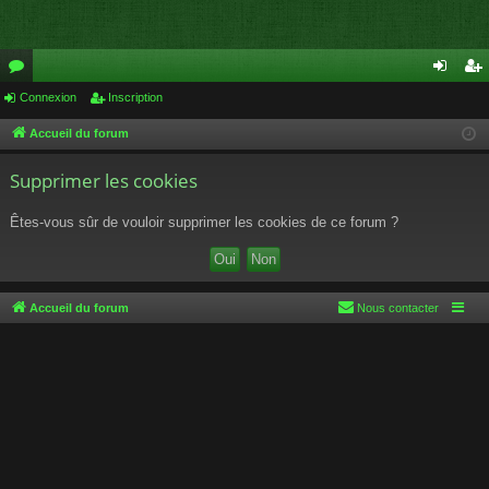
or
Connexion
Inscription
on
ns
u
ne
cri
Accueil du forum
m
xi
pti
Supprimer les cookies
s
on
on
Êtes-vous sûr de vouloir supprimer les cookies de ce forum ?
Accueil du forum
Nous contacter