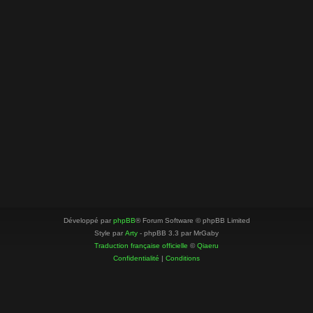
Développé par
phpBB
® Forum Software © phpBB Limited
Style par
Arty
- phpBB 3.3 par MrGaby
Traduction française officielle
©
Qiaeru
Confidentialité
|
Conditions