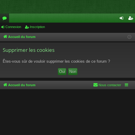
or
Connexion
Inscription
on
ns
u
ne
cri
Accueil du forum
m
xi
pti
Supprimer les cookies
s
on
on
Êtes-vous sûr de vouloir supprimer les cookies de ce forum ?
Accueil du forum
Nous contacter