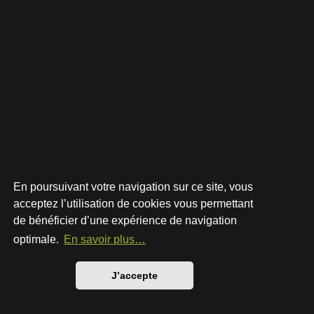
En poursuivant votre navigation sur ce site, vous
acceptez l’utilisation de cookies vous permettant
de bénéficier d’une expérience de navigation
Développé par
phpBB
® Forum Software © phpBB Limited
Style par
Arty
- phpBB 3.3 par MrGaby
optimale.
En savoir plus…
Traduction française officielle
©
Qiaeru
Confidentialité
|
Conditions
J’accepte