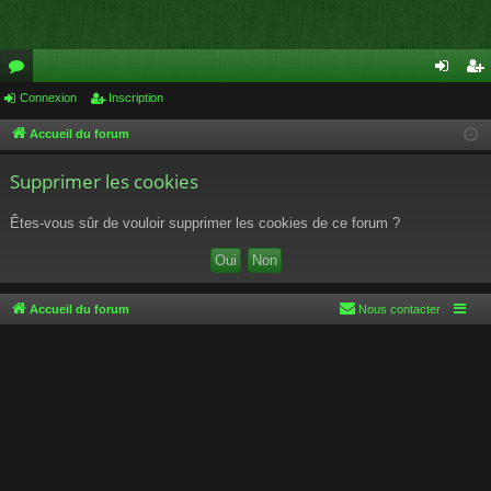
or
Connexion
Inscription
on
ns
u
ne
cri
Accueil du forum
m
xi
pti
Supprimer les cookies
s
on
on
Êtes-vous sûr de vouloir supprimer les cookies de ce forum ?
Accueil du forum
Nous contacter