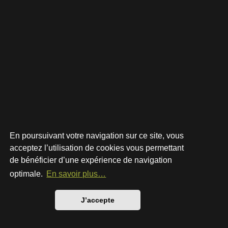
En poursuivant votre navigation sur ce site, vous
acceptez l’utilisation de cookies vous permettant
de bénéficier d’une expérience de navigation
Développé par
phpBB
® Forum Software © phpBB Limited
Style par
Arty
- phpBB 3.3 par MrGaby
optimale.
En savoir plus…
Traduction française officielle
©
Qiaeru
Confidentialité
|
Conditions
J’accepte