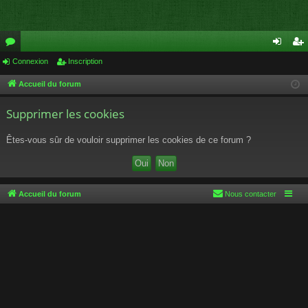
or
Connexion
Inscription
on
ns
u
ne
cri
Accueil du forum
m
xi
pti
Supprimer les cookies
s
on
on
Êtes-vous sûr de vouloir supprimer les cookies de ce forum ?
Accueil du forum
Nous contacter