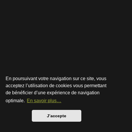
En poursuivant votre navigation sur ce site, vous
acceptez l’utilisation de cookies vous permettant
de bénéficier d’une expérience de navigation
Développé par
phpBB
® Forum Software © phpBB Limited
Style par
Arty
- phpBB 3.3 par MrGaby
optimale.
En savoir plus…
Traduction française officielle
©
Qiaeru
Confidentialité
|
Conditions
J’accepte