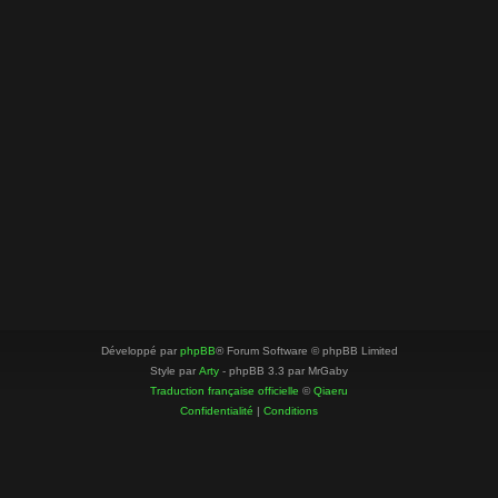
Développé par
phpBB
® Forum Software © phpBB Limited
Style par
Arty
- phpBB 3.3 par MrGaby
Traduction française officielle
©
Qiaeru
Confidentialité
|
Conditions