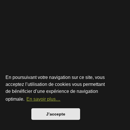
En poursuivant votre navigation sur ce site, vous
acceptez l’utilisation de cookies vous permettant
de bénéficier d’une expérience de navigation
Développé par
phpBB
® Forum Software © phpBB Limited
Style par
Arty
- phpBB 3.3 par MrGaby
optimale.
En savoir plus…
Traduction française officielle
©
Qiaeru
Confidentialité
|
Conditions
J’accepte