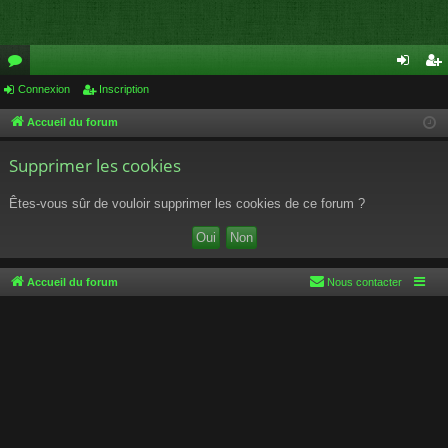
or
Connexion
Inscription
on
ns
u
ne
cri
Accueil du forum
m
xi
pti
Supprimer les cookies
s
on
on
Êtes-vous sûr de vouloir supprimer les cookies de ce forum ?
Accueil du forum
Nous contacter