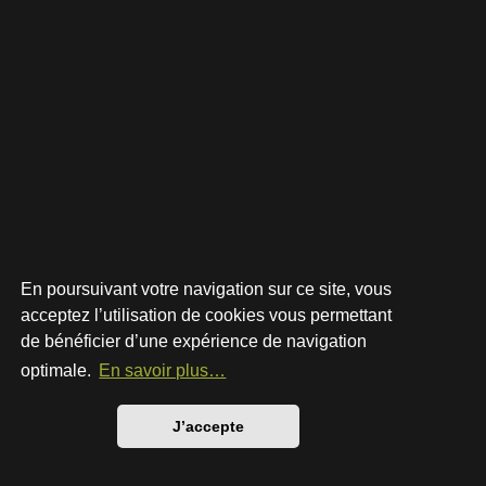
En poursuivant votre navigation sur ce site, vous
acceptez l’utilisation de cookies vous permettant
de bénéficier d’une expérience de navigation
Développé par
phpBB
® Forum Software © phpBB Limited
Style par
Arty
- phpBB 3.3 par MrGaby
optimale.
En savoir plus…
Traduction française officielle
©
Qiaeru
Confidentialité
|
Conditions
J’accepte