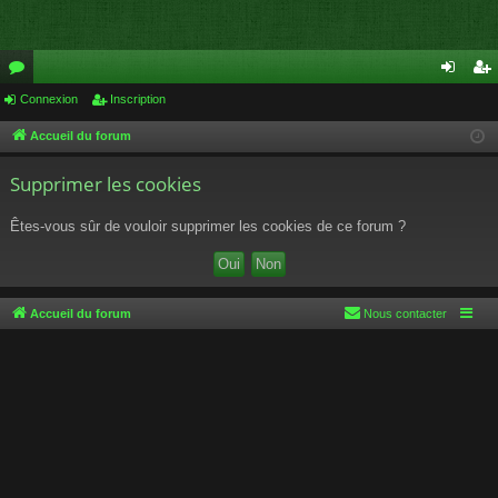
or
Connexion
Inscription
on
ns
u
ne
cri
Accueil du forum
m
xi
pti
Supprimer les cookies
s
on
on
Êtes-vous sûr de vouloir supprimer les cookies de ce forum ?
Accueil du forum
Nous contacter