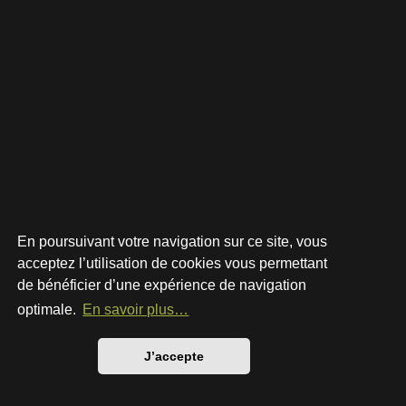
En poursuivant votre navigation sur ce site, vous
acceptez l’utilisation de cookies vous permettant
de bénéficier d’une expérience de navigation
Développé par
phpBB
® Forum Software © phpBB Limited
Style par
Arty
- phpBB 3.3 par MrGaby
optimale.
En savoir plus…
Traduction française officielle
©
Qiaeru
Confidentialité
|
Conditions
J’accepte