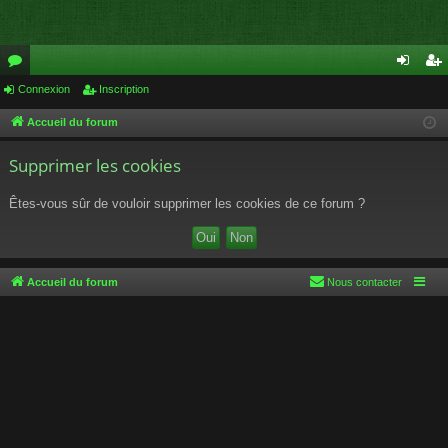
or
Connexion
Inscription
on
ns
u
ne
cri
Accueil du forum
m
xi
pti
Supprimer les cookies
s
on
on
Êtes-vous sûr de vouloir supprimer les cookies de ce forum ?
Accueil du forum
Nous contacter