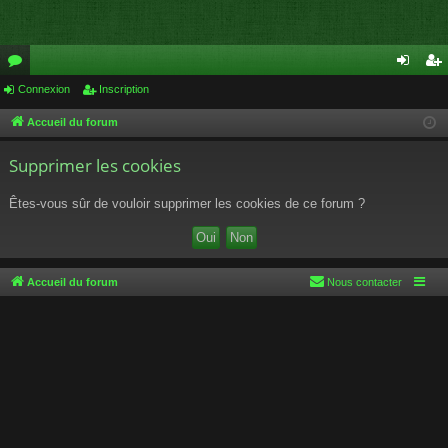
or
Connexion
Inscription
on
ns
u
ne
cri
Accueil du forum
m
xi
pti
Supprimer les cookies
s
on
on
Êtes-vous sûr de vouloir supprimer les cookies de ce forum ?
Accueil du forum
Nous contacter