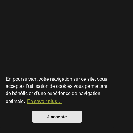
En poursuivant votre navigation sur ce site, vous
acceptez l’utilisation de cookies vous permettant
de bénéficier d’une expérience de navigation
Développé par
phpBB
® Forum Software © phpBB Limited
Style par
Arty
- phpBB 3.3 par MrGaby
optimale.
En savoir plus…
Traduction française officielle
©
Qiaeru
Confidentialité
|
Conditions
J’accepte