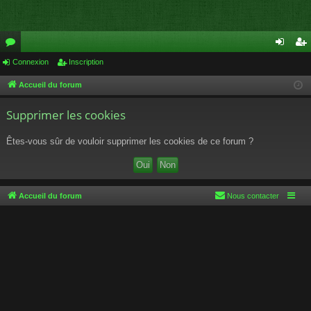
or
Connexion
Inscription
on
ns
u
ne
cri
Accueil du forum
m
xi
pti
Supprimer les cookies
s
on
on
Êtes-vous sûr de vouloir supprimer les cookies de ce forum ?
Accueil du forum
Nous contacter