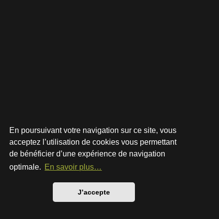
En poursuivant votre navigation sur ce site, vous
acceptez l’utilisation de cookies vous permettant
de bénéficier d’une expérience de navigation
Développé par
phpBB
® Forum Software © phpBB Limited
Style par
Arty
- phpBB 3.3 par MrGaby
optimale.
En savoir plus…
Traduction française officielle
©
Qiaeru
Confidentialité
|
Conditions
J’accepte