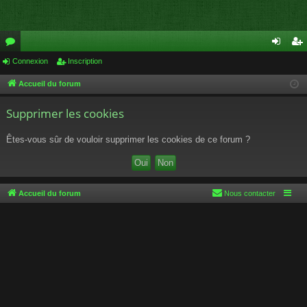
or
Connexion
Inscription
on
ns
u
ne
cri
Accueil du forum
m
xi
pti
Supprimer les cookies
s
on
on
Êtes-vous sûr de vouloir supprimer les cookies de ce forum ?
Accueil du forum
Nous contacter