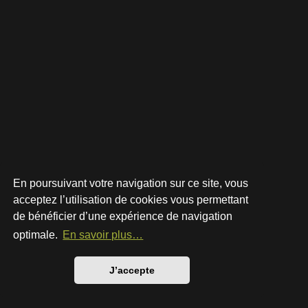
En poursuivant votre navigation sur ce site, vous
acceptez l’utilisation de cookies vous permettant
de bénéficier d’une expérience de navigation
Développé par
phpBB
® Forum Software © phpBB Limited
Style par
Arty
- phpBB 3.3 par MrGaby
optimale.
En savoir plus…
Traduction française officielle
©
Qiaeru
Confidentialité
|
Conditions
J’accepte