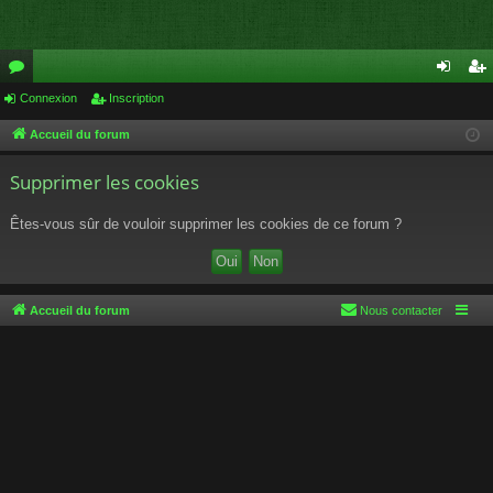
or
Connexion
Inscription
on
ns
u
ne
cri
Accueil du forum
m
xi
pti
Supprimer les cookies
s
on
on
Êtes-vous sûr de vouloir supprimer les cookies de ce forum ?
Accueil du forum
Nous contacter