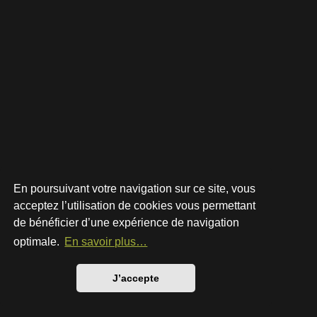
En poursuivant votre navigation sur ce site, vous
acceptez l’utilisation de cookies vous permettant
de bénéficier d’une expérience de navigation
Développé par
phpBB
® Forum Software © phpBB Limited
Style par
Arty
- phpBB 3.3 par MrGaby
optimale.
En savoir plus…
Traduction française officielle
©
Qiaeru
Confidentialité
|
Conditions
J’accepte