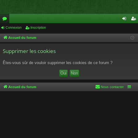
or
Connexion
Inscription
on
ns
u
ne
cri
Accueil du forum
m
xi
pti
Supprimer les cookies
s
on
on
Êtes-vous sûr de vouloir supprimer les cookies de ce forum ?
Accueil du forum
Nous contacter