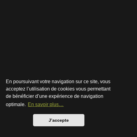
En poursuivant votre navigation sur ce site, vous
acceptez l’utilisation de cookies vous permettant
de bénéficier d’une expérience de navigation
Développé par
phpBB
® Forum Software © phpBB Limited
Style par
Arty
- phpBB 3.3 par MrGaby
optimale.
En savoir plus…
Traduction française officielle
©
Qiaeru
Confidentialité
|
Conditions
J’accepte