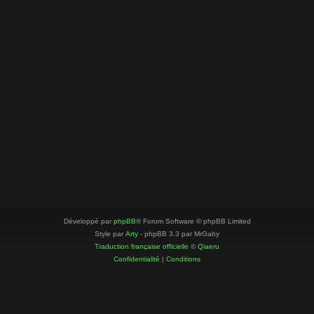
Développé par
phpBB
® Forum Software © phpBB Limited
Style par
Arty
- phpBB 3.3 par MrGaby
Traduction française officielle
©
Qiaeru
Confidentialité
|
Conditions