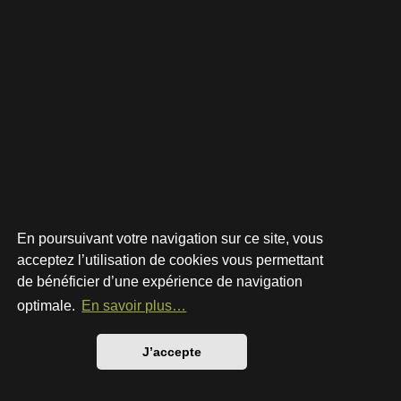
En poursuivant votre navigation sur ce site, vous
acceptez l’utilisation de cookies vous permettant
de bénéficier d’une expérience de navigation
Développé par
phpBB
® Forum Software © phpBB Limited
Style par
Arty
- phpBB 3.3 par MrGaby
optimale.
En savoir plus…
Traduction française officielle
©
Qiaeru
Confidentialité
|
Conditions
J’accepte