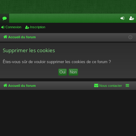
or
Connexion
Inscription
on
ns
u
ne
cri
Accueil du forum
m
xi
pti
Supprimer les cookies
s
on
on
Êtes-vous sûr de vouloir supprimer les cookies de ce forum ?
Accueil du forum
Nous contacter