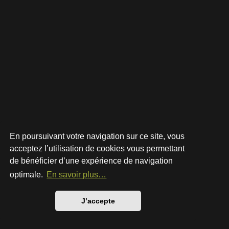
En poursuivant votre navigation sur ce site, vous
acceptez l’utilisation de cookies vous permettant
de bénéficier d’une expérience de navigation
Développé par
phpBB
® Forum Software © phpBB Limited
Style par
Arty
- phpBB 3.3 par MrGaby
optimale.
En savoir plus…
Traduction française officielle
©
Qiaeru
Confidentialité
|
Conditions
J’accepte