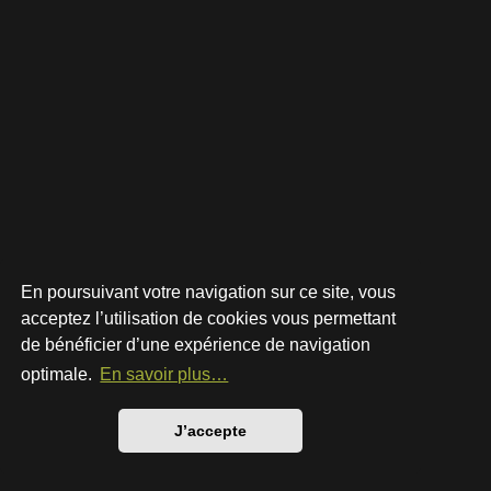
En poursuivant votre navigation sur ce site, vous
acceptez l’utilisation de cookies vous permettant
de bénéficier d’une expérience de navigation
Développé par
phpBB
® Forum Software © phpBB Limited
Style par
Arty
- phpBB 3.3 par MrGaby
optimale.
En savoir plus…
Traduction française officielle
©
Qiaeru
Confidentialité
|
Conditions
J’accepte