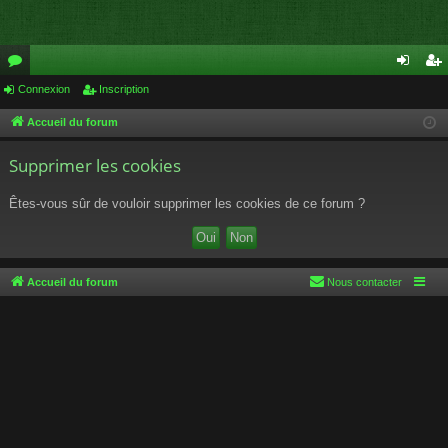
or
Connexion
Inscription
on
ns
u
ne
cri
Accueil du forum
m
xi
pti
Supprimer les cookies
s
on
on
Êtes-vous sûr de vouloir supprimer les cookies de ce forum ?
Accueil du forum
Nous contacter