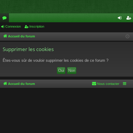
or
Connexion
Inscription
on
ns
u
ne
cri
Accueil du forum
m
xi
pti
Supprimer les cookies
s
on
on
Êtes-vous sûr de vouloir supprimer les cookies de ce forum ?
Accueil du forum
Nous contacter