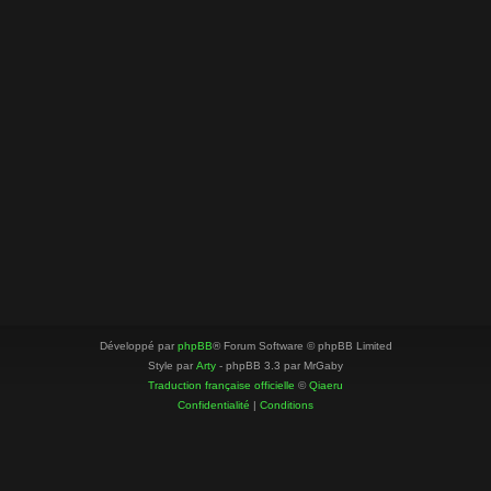
Développé par
phpBB
® Forum Software © phpBB Limited
Style par
Arty
- phpBB 3.3 par MrGaby
Traduction française officielle
©
Qiaeru
Confidentialité
|
Conditions