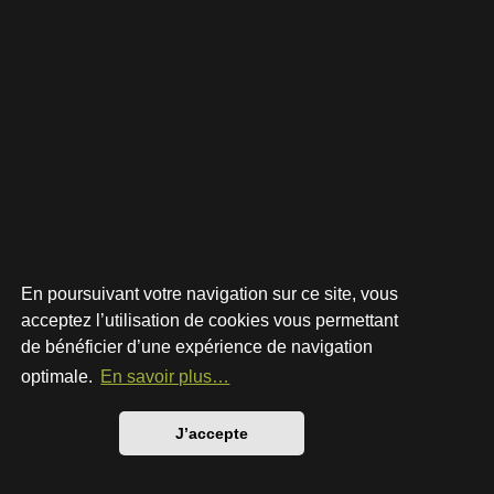
En poursuivant votre navigation sur ce site, vous
acceptez l’utilisation de cookies vous permettant
de bénéficier d’une expérience de navigation
Développé par
phpBB
® Forum Software © phpBB Limited
Style par
Arty
- phpBB 3.3 par MrGaby
optimale.
En savoir plus…
Traduction française officielle
©
Qiaeru
Confidentialité
|
Conditions
J’accepte