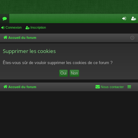
or
Connexion
Inscription
on
ns
u
ne
cri
Accueil du forum
m
xi
pti
Supprimer les cookies
s
on
on
Êtes-vous sûr de vouloir supprimer les cookies de ce forum ?
Accueil du forum
Nous contacter