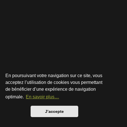
En poursuivant votre navigation sur ce site, vous
acceptez l’utilisation de cookies vous permettant
de bénéficier d’une expérience de navigation
Développé par
phpBB
® Forum Software © phpBB Limited
Style par
Arty
- phpBB 3.3 par MrGaby
optimale.
En savoir plus…
Traduction française officielle
©
Qiaeru
Confidentialité
|
Conditions
J’accepte