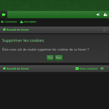
or
Connexion
Inscription
on
ns
u
ne
cri
Accueil du forum
m
xi
pti
Supprimer les cookies
s
on
on
Êtes-vous sûr de vouloir supprimer les cookies de ce forum ?
Accueil du forum
Nous contacter