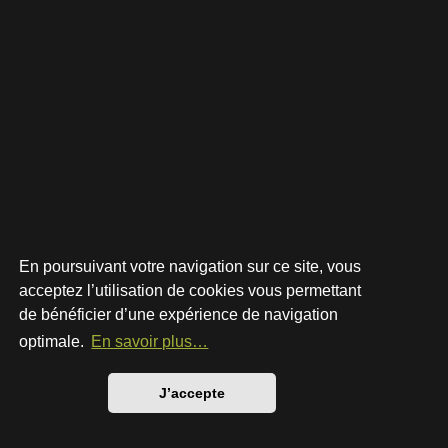
En poursuivant votre navigation sur ce site, vous
acceptez l’utilisation de cookies vous permettant
de bénéficier d’une expérience de navigation
Développé par
phpBB
® Forum Software © phpBB Limited
Style par
Arty
- phpBB 3.3 par MrGaby
optimale.
En savoir plus…
Traduction française officielle
©
Qiaeru
Confidentialité
|
Conditions
J’accepte