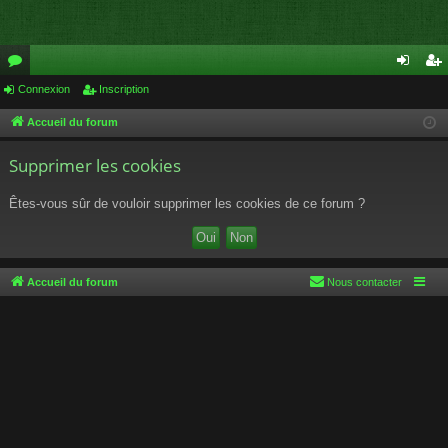
or
Connexion
Inscription
on
ns
u
ne
cri
Accueil du forum
m
xi
pti
Supprimer les cookies
s
on
on
Êtes-vous sûr de vouloir supprimer les cookies de ce forum ?
Accueil du forum
Nous contacter