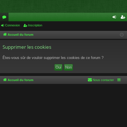
or
Connexion
Inscription
on
ns
u
ne
cri
Accueil du forum
m
xi
pti
Supprimer les cookies
s
on
on
Êtes-vous sûr de vouloir supprimer les cookies de ce forum ?
Accueil du forum
Nous contacter