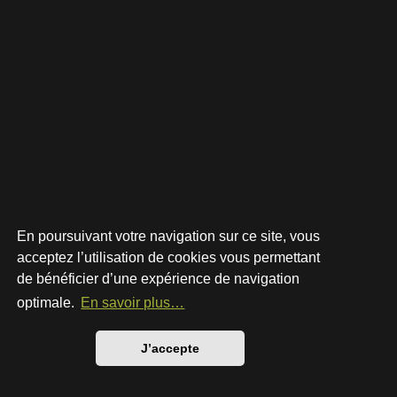
En poursuivant votre navigation sur ce site, vous
acceptez l’utilisation de cookies vous permettant
de bénéficier d’une expérience de navigation
Développé par
phpBB
® Forum Software © phpBB Limited
Style par
Arty
- phpBB 3.3 par MrGaby
optimale.
En savoir plus…
Traduction française officielle
©
Qiaeru
Confidentialité
|
Conditions
J’accepte