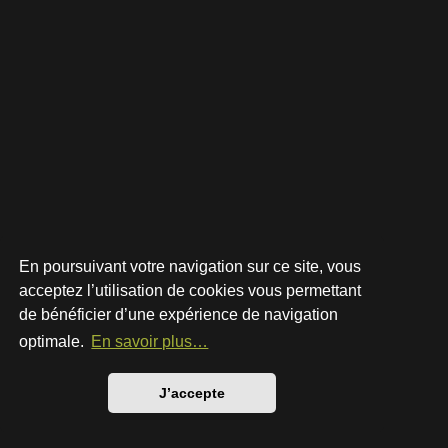
En poursuivant votre navigation sur ce site, vous
acceptez l’utilisation de cookies vous permettant
de bénéficier d’une expérience de navigation
Développé par
phpBB
® Forum Software © phpBB Limited
Style par
Arty
- phpBB 3.3 par MrGaby
optimale.
En savoir plus…
Traduction française officielle
©
Qiaeru
Confidentialité
|
Conditions
J’accepte