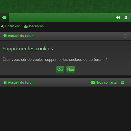
or
Connexion
Inscription
on
ns
u
ne
cri
Accueil du forum
m
xi
pti
Supprimer les cookies
s
on
on
Êtes-vous sûr de vouloir supprimer les cookies de ce forum ?
Accueil du forum
Nous contacter