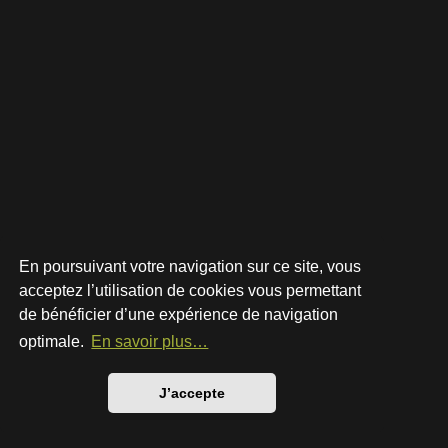
En poursuivant votre navigation sur ce site, vous
acceptez l’utilisation de cookies vous permettant
de bénéficier d’une expérience de navigation
Développé par
phpBB
® Forum Software © phpBB Limited
Style par
Arty
- phpBB 3.3 par MrGaby
optimale.
En savoir plus…
Traduction française officielle
©
Qiaeru
Confidentialité
|
Conditions
J’accepte