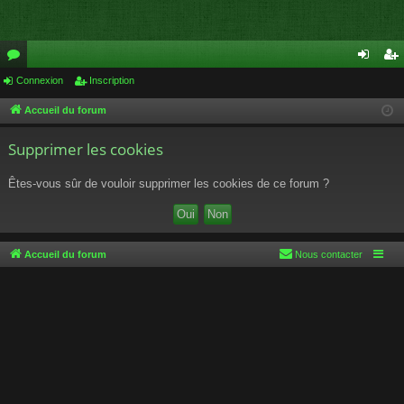
or
Connexion
Inscription
on
ns
u
ne
cri
Accueil du forum
m
xi
pti
Supprimer les cookies
s
on
on
Êtes-vous sûr de vouloir supprimer les cookies de ce forum ?
Accueil du forum
Nous contacter