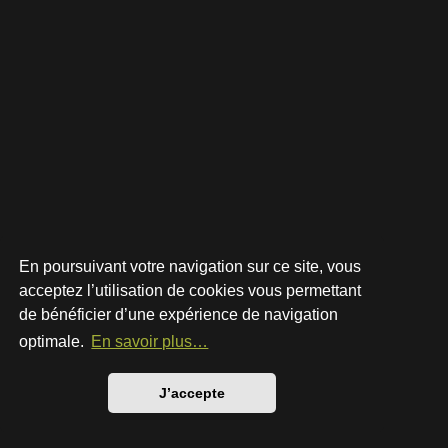
En poursuivant votre navigation sur ce site, vous
acceptez l’utilisation de cookies vous permettant
de bénéficier d’une expérience de navigation
Développé par
phpBB
® Forum Software © phpBB Limited
Style par
Arty
- phpBB 3.3 par MrGaby
optimale.
En savoir plus…
Traduction française officielle
©
Qiaeru
Confidentialité
|
Conditions
J’accepte