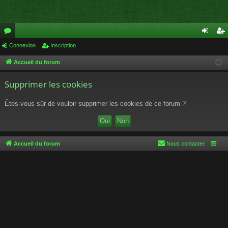
or
Connexion
Inscription
on
ns
u
ne
cri
Accueil du forum
m
xi
pti
Supprimer les cookies
s
on
on
Êtes-vous sûr de vouloir supprimer les cookies de ce forum ?
Accueil du forum
Nous contacter