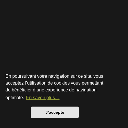
En poursuivant votre navigation sur ce site, vous
acceptez l’utilisation de cookies vous permettant
de bénéficier d’une expérience de navigation
Développé par
phpBB
® Forum Software © phpBB Limited
Style par
Arty
- phpBB 3.3 par MrGaby
optimale.
En savoir plus…
Traduction française officielle
©
Qiaeru
Confidentialité
|
Conditions
J’accepte