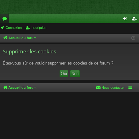
or
Connexion
Inscription
on
ns
u
ne
cri
Accueil du forum
m
xi
pti
Supprimer les cookies
s
on
on
Êtes-vous sûr de vouloir supprimer les cookies de ce forum ?
Accueil du forum
Nous contacter