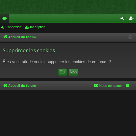
or
Connexion
Inscription
on
ns
u
ne
cri
Accueil du forum
m
xi
pti
Supprimer les cookies
s
on
on
Êtes-vous sûr de vouloir supprimer les cookies de ce forum ?
Accueil du forum
Nous contacter