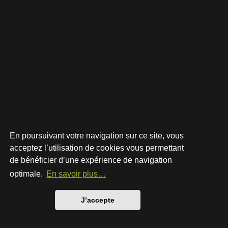
En poursuivant votre navigation sur ce site, vous
acceptez l’utilisation de cookies vous permettant
de bénéficier d’une expérience de navigation
Développé par
phpBB
® Forum Software © phpBB Limited
Style par
Arty
- phpBB 3.3 par MrGaby
optimale.
En savoir plus…
Traduction française officielle
©
Qiaeru
Confidentialité
|
Conditions
J’accepte