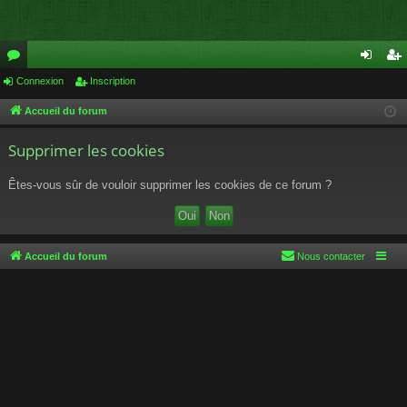
or
Connexion
Inscription
on
ns
u
ne
cri
Accueil du forum
m
xi
pti
Supprimer les cookies
s
on
on
Êtes-vous sûr de vouloir supprimer les cookies de ce forum ?
Accueil du forum
Nous contacter