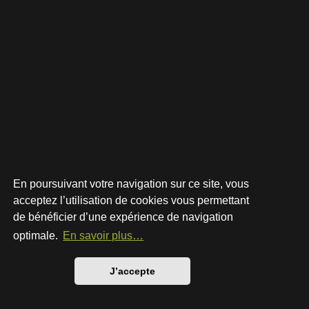
En poursuivant votre navigation sur ce site, vous
acceptez l’utilisation de cookies vous permettant
de bénéficier d’une expérience de navigation
Développé par
phpBB
® Forum Software © phpBB Limited
Style par
Arty
- phpBB 3.3 par MrGaby
optimale.
En savoir plus…
Traduction française officielle
©
Qiaeru
Confidentialité
|
Conditions
J’accepte