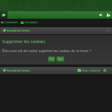
or
Connexion
Inscription
on
ns
u
ne
cri
Accueil du forum
m
xi
pti
Supprimer les cookies
s
on
on
Êtes-vous sûr de vouloir supprimer les cookies de ce forum ?
Accueil du forum
Nous contacter