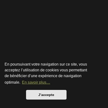
En poursuivant votre navigation sur ce site, vous
acceptez l’utilisation de cookies vous permettant
de bénéficier d’une expérience de navigation
Développé par
phpBB
® Forum Software © phpBB Limited
Style par
Arty
- phpBB 3.3 par MrGaby
optimale.
En savoir plus…
Traduction française officielle
©
Qiaeru
Confidentialité
|
Conditions
J’accepte