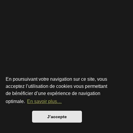
En poursuivant votre navigation sur ce site, vous
acceptez l’utilisation de cookies vous permettant
de bénéficier d’une expérience de navigation
Développé par
phpBB
® Forum Software © phpBB Limited
Style par
Arty
- phpBB 3.3 par MrGaby
optimale.
En savoir plus…
Traduction française officielle
©
Qiaeru
Confidentialité
|
Conditions
J’accepte