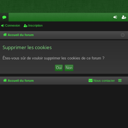
or
Connexion
Inscription
on
ns
u
ne
cri
Accueil du forum
m
xi
pti
Supprimer les cookies
s
on
on
Êtes-vous sûr de vouloir supprimer les cookies de ce forum ?
Accueil du forum
Nous contacter