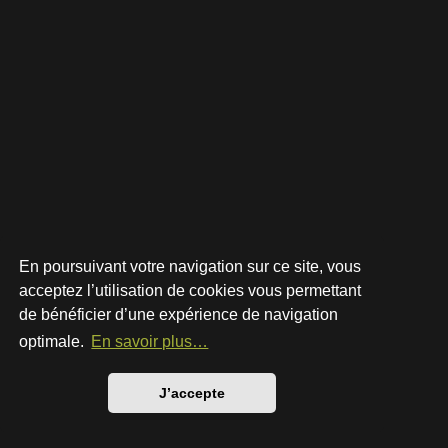
En poursuivant votre navigation sur ce site, vous
acceptez l’utilisation de cookies vous permettant
de bénéficier d’une expérience de navigation
Développé par
phpBB
® Forum Software © phpBB Limited
Style par
Arty
- phpBB 3.3 par MrGaby
optimale.
En savoir plus…
Traduction française officielle
©
Qiaeru
Confidentialité
|
Conditions
J’accepte