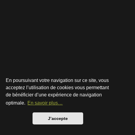
En poursuivant votre navigation sur ce site, vous
acceptez l’utilisation de cookies vous permettant
de bénéficier d’une expérience de navigation
Développé par
phpBB
® Forum Software © phpBB Limited
Style par
Arty
- phpBB 3.3 par MrGaby
optimale.
En savoir plus…
Traduction française officielle
©
Qiaeru
Confidentialité
|
Conditions
J’accepte