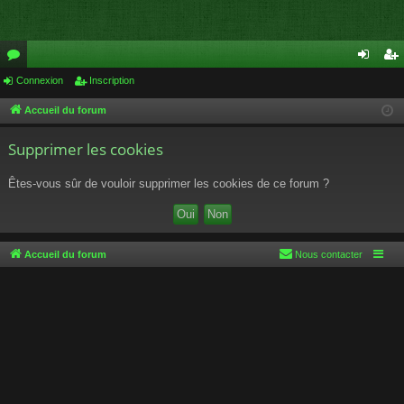
or
Connexion
Inscription
on
ns
u
ne
cri
Accueil du forum
m
xi
pti
Supprimer les cookies
s
on
on
Êtes-vous sûr de vouloir supprimer les cookies de ce forum ?
Accueil du forum
Nous contacter