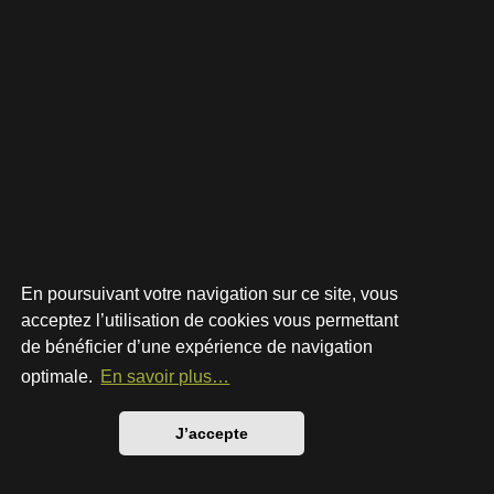
En poursuivant votre navigation sur ce site, vous
acceptez l’utilisation de cookies vous permettant
de bénéficier d’une expérience de navigation
Développé par
phpBB
® Forum Software © phpBB Limited
Style par
Arty
- phpBB 3.3 par MrGaby
optimale.
En savoir plus…
Traduction française officielle
©
Qiaeru
Confidentialité
|
Conditions
J’accepte