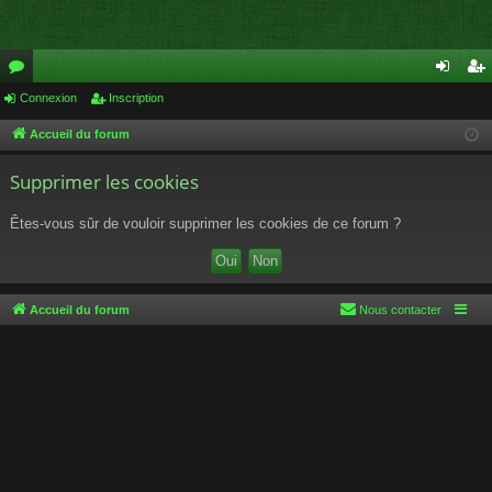
or
Connexion
Inscription
on
ns
u
ne
cri
Accueil du forum
m
xi
pti
Supprimer les cookies
s
on
on
Êtes-vous sûr de vouloir supprimer les cookies de ce forum ?
Accueil du forum
Nous contacter