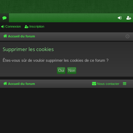
or
Connexion
Inscription
on
ns
u
ne
cri
Accueil du forum
m
xi
pti
Supprimer les cookies
s
on
on
Êtes-vous sûr de vouloir supprimer les cookies de ce forum ?
Accueil du forum
Nous contacter