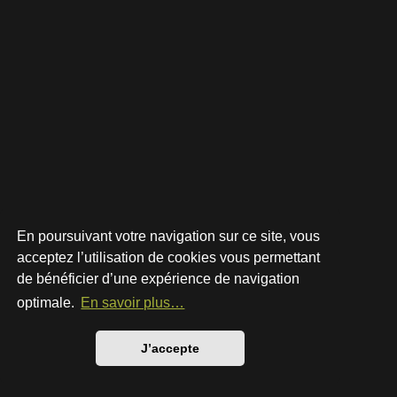
En poursuivant votre navigation sur ce site, vous
acceptez l’utilisation de cookies vous permettant
de bénéficier d’une expérience de navigation
Développé par
phpBB
® Forum Software © phpBB Limited
Style par
Arty
- phpBB 3.3 par MrGaby
optimale.
En savoir plus…
Traduction française officielle
©
Qiaeru
Confidentialité
|
Conditions
J’accepte