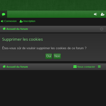
or
Connexion
Inscription
on
ns
u
ne
cri
Accueil du forum
m
xi
pti
Supprimer les cookies
s
on
on
Êtes-vous sûr de vouloir supprimer les cookies de ce forum ?
Accueil du forum
Nous contacter