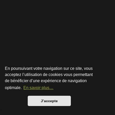
En poursuivant votre navigation sur ce site, vous
acceptez l’utilisation de cookies vous permettant
de bénéficier d’une expérience de navigation
Développé par
phpBB
® Forum Software © phpBB Limited
Style par
Arty
- phpBB 3.3 par MrGaby
optimale.
En savoir plus…
Traduction française officielle
©
Qiaeru
Confidentialité
|
Conditions
J’accepte