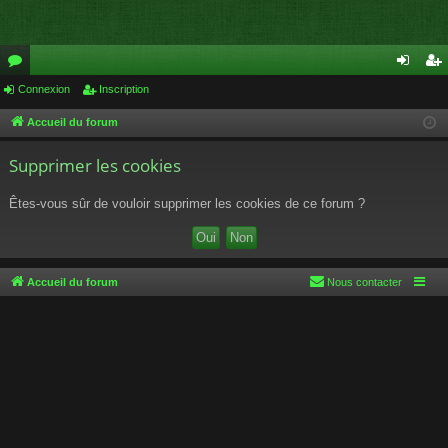
or
Connexion
Inscription
on
ns
u
ne
cri
Accueil du forum
m
xi
pti
Supprimer les cookies
s
on
on
Êtes-vous sûr de vouloir supprimer les cookies de ce forum ?
Accueil du forum
Nous contacter