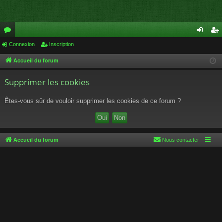
or
Connexion
Inscription
on
ns
u
ne
cri
Accueil du forum
m
xi
pti
Supprimer les cookies
s
on
on
Êtes-vous sûr de vouloir supprimer les cookies de ce forum ?
Accueil du forum
Nous contacter