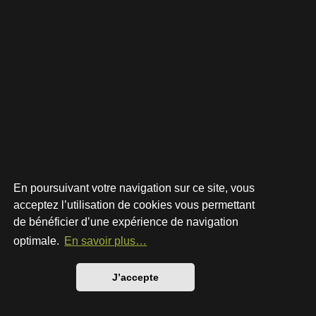
En poursuivant votre navigation sur ce site, vous
acceptez l’utilisation de cookies vous permettant
de bénéficier d’une expérience de navigation
Développé par
phpBB
® Forum Software © phpBB Limited
Style par
Arty
- phpBB 3.3 par MrGaby
optimale.
En savoir plus…
Traduction française officielle
©
Qiaeru
Confidentialité
|
Conditions
J’accepte