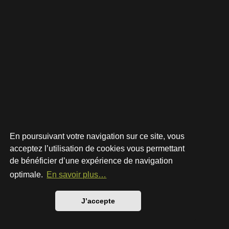
En poursuivant votre navigation sur ce site, vous
acceptez l’utilisation de cookies vous permettant
de bénéficier d’une expérience de navigation
Développé par
phpBB
® Forum Software © phpBB Limited
Style par
Arty
- phpBB 3.3 par MrGaby
optimale.
En savoir plus…
Traduction française officielle
©
Qiaeru
Confidentialité
|
Conditions
J’accepte