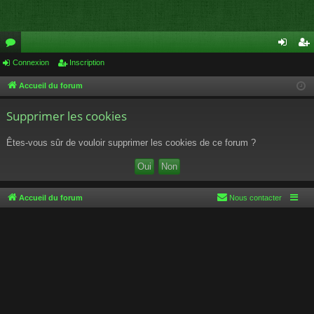
or
Connexion
Inscription
on
ns
u
ne
cri
Accueil du forum
m
xi
pti
Supprimer les cookies
s
on
on
Êtes-vous sûr de vouloir supprimer les cookies de ce forum ?
Accueil du forum
Nous contacter