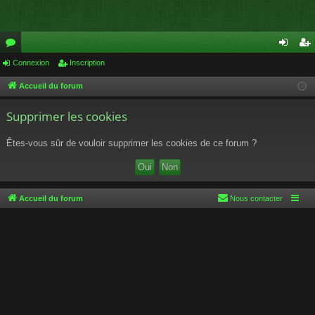
or
Connexion
Inscription
on
ns
u
ne
cri
Accueil du forum
m
xi
pti
Supprimer les cookies
s
on
on
Êtes-vous sûr de vouloir supprimer les cookies de ce forum ?
Accueil du forum
Nous contacter