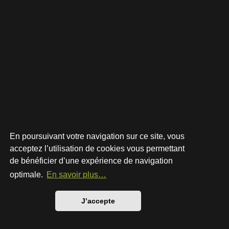
En poursuivant votre navigation sur ce site, vous
acceptez l’utilisation de cookies vous permettant
de bénéficier d’une expérience de navigation
Développé par
phpBB
® Forum Software © phpBB Limited
Style par
Arty
- phpBB 3.3 par MrGaby
optimale.
En savoir plus…
Traduction française officielle
©
Qiaeru
Confidentialité
|
Conditions
J’accepte