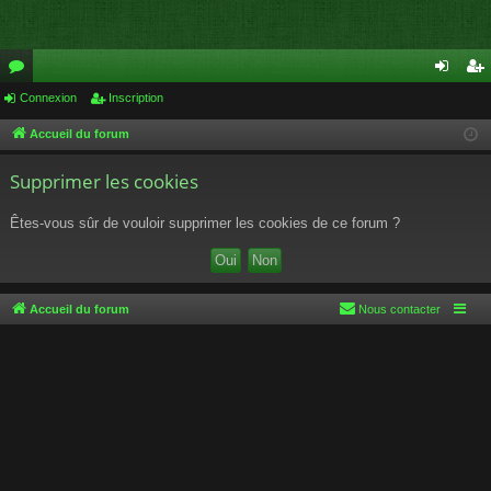
or
Connexion
Inscription
on
ns
u
ne
cri
Accueil du forum
m
xi
pti
Supprimer les cookies
s
on
on
Êtes-vous sûr de vouloir supprimer les cookies de ce forum ?
Accueil du forum
Nous contacter