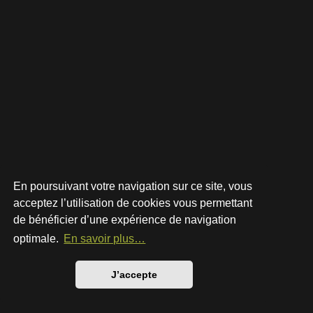
En poursuivant votre navigation sur ce site, vous
acceptez l’utilisation de cookies vous permettant
de bénéficier d’une expérience de navigation
Développé par
phpBB
® Forum Software © phpBB Limited
Style par
Arty
- phpBB 3.3 par MrGaby
optimale.
En savoir plus…
Traduction française officielle
©
Qiaeru
Confidentialité
|
Conditions
J’accepte