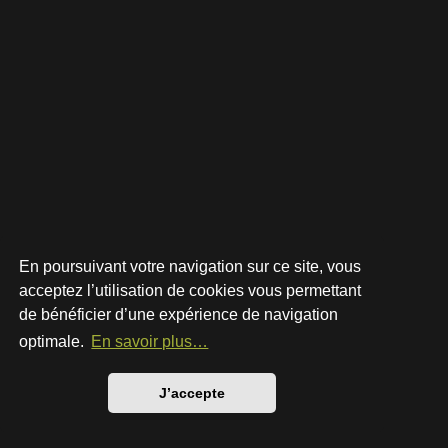
En poursuivant votre navigation sur ce site, vous
acceptez l’utilisation de cookies vous permettant
de bénéficier d’une expérience de navigation
Développé par
phpBB
® Forum Software © phpBB Limited
Style par
Arty
- phpBB 3.3 par MrGaby
optimale.
En savoir plus…
Traduction française officielle
©
Qiaeru
Confidentialité
|
Conditions
J’accepte