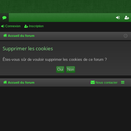
or
Connexion
Inscription
on
ns
u
ne
cri
Accueil du forum
m
xi
pti
Supprimer les cookies
s
on
on
Êtes-vous sûr de vouloir supprimer les cookies de ce forum ?
Accueil du forum
Nous contacter