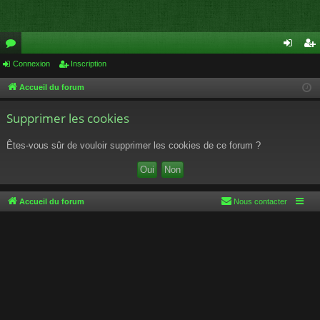
or
Connexion
Inscription
on
ns
u
ne
cri
Accueil du forum
m
xi
pti
Supprimer les cookies
s
on
on
Êtes-vous sûr de vouloir supprimer les cookies de ce forum ?
Accueil du forum
Nous contacter