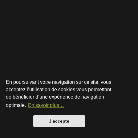
En poursuivant votre navigation sur ce site, vous
acceptez l’utilisation de cookies vous permettant
de bénéficier d’une expérience de navigation
Développé par
phpBB
® Forum Software © phpBB Limited
Style par
Arty
- phpBB 3.3 par MrGaby
optimale.
En savoir plus…
Traduction française officielle
©
Qiaeru
Confidentialité
|
Conditions
J’accepte