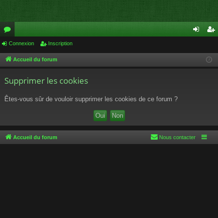
or
Connexion
Inscription
on
ns
u
ne
cri
Accueil du forum
m
xi
pti
Supprimer les cookies
s
on
on
Êtes-vous sûr de vouloir supprimer les cookies de ce forum ?
Accueil du forum
Nous contacter