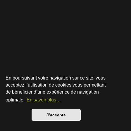
En poursuivant votre navigation sur ce site, vous
acceptez l’utilisation de cookies vous permettant
de bénéficier d’une expérience de navigation
Développé par
phpBB
® Forum Software © phpBB Limited
Style par
Arty
- phpBB 3.3 par MrGaby
optimale.
En savoir plus…
Traduction française officielle
©
Qiaeru
Confidentialité
|
Conditions
J’accepte