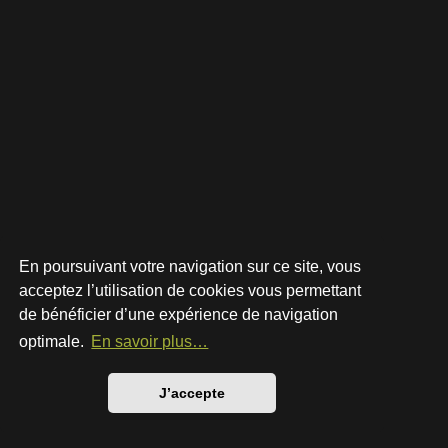
En poursuivant votre navigation sur ce site, vous
acceptez l’utilisation de cookies vous permettant
de bénéficier d’une expérience de navigation
Développé par
phpBB
® Forum Software © phpBB Limited
Style par
Arty
- phpBB 3.3 par MrGaby
optimale.
En savoir plus…
Traduction française officielle
©
Qiaeru
Confidentialité
|
Conditions
J’accepte