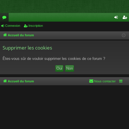
or
Connexion
Inscription
on
ns
u
ne
cri
Accueil du forum
m
xi
pti
Supprimer les cookies
s
on
on
Êtes-vous sûr de vouloir supprimer les cookies de ce forum ?
Accueil du forum
Nous contacter