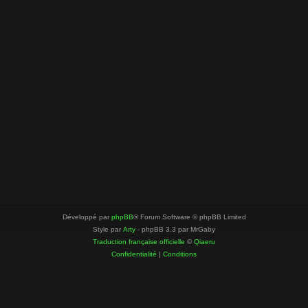
Développé par
phpBB
® Forum Software © phpBB Limited
Style par
Arty
- phpBB 3.3 par MrGaby
Traduction française officielle
©
Qiaeru
Confidentialité
|
Conditions