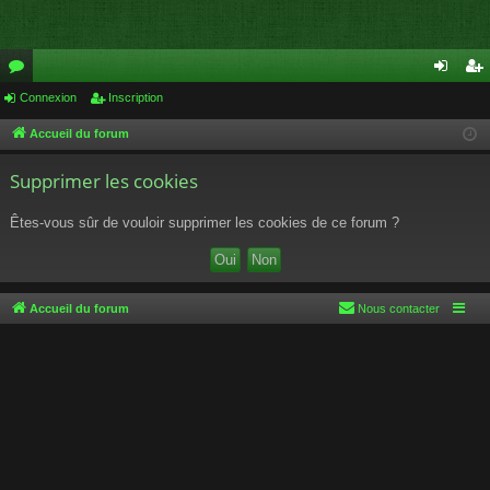
or
Connexion
Inscription
on
ns
u
ne
cri
Accueil du forum
m
xi
pti
Supprimer les cookies
s
on
on
Êtes-vous sûr de vouloir supprimer les cookies de ce forum ?
Accueil du forum
Nous contacter