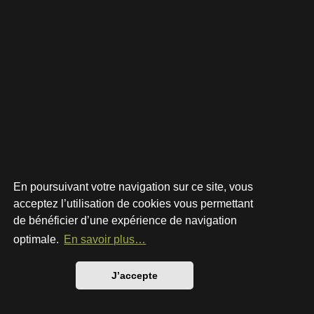
En poursuivant votre navigation sur ce site, vous
acceptez l’utilisation de cookies vous permettant
de bénéficier d’une expérience de navigation
Développé par
phpBB
® Forum Software © phpBB Limited
Style par
Arty
- phpBB 3.3 par MrGaby
optimale.
En savoir plus…
Traduction française officielle
©
Qiaeru
Confidentialité
|
Conditions
J’accepte