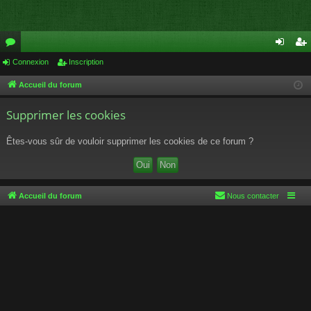
or
Connexion
Inscription
on
ns
u
ne
cri
Accueil du forum
m
xi
pti
Supprimer les cookies
s
on
on
Êtes-vous sûr de vouloir supprimer les cookies de ce forum ?
Accueil du forum
Nous contacter