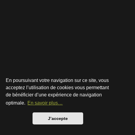
En poursuivant votre navigation sur ce site, vous
acceptez l’utilisation de cookies vous permettant
de bénéficier d’une expérience de navigation
Développé par
phpBB
® Forum Software © phpBB Limited
Style par
Arty
- phpBB 3.3 par MrGaby
optimale.
En savoir plus…
Traduction française officielle
©
Qiaeru
Confidentialité
|
Conditions
J’accepte